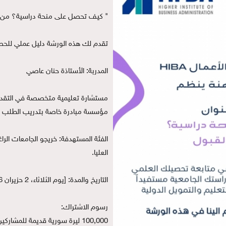
" كيف تحصل على منحة دراسية؟ من ا
تقدم لك هذه الورشة دليل عملي للحص
المدربة: الأستاذة حنان عاصي
مستشارة تعليمية متخصصة في التقديم 
مؤسسة مبادرة خاصة بتدريب الطلب الس
العليا.
التاريخ والمدة: [يوم الثلاثاء، 2 حزيران 2026] – من الساعة [9:00] إلى [1:00] (لمدة [4] ساعات).
رسوم الاشتراك: 
100,000 ليرة سورية قديمة للمشاركين من داخل المعهد