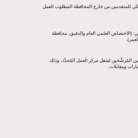
-الجهة العامة غير ملزمة بتأمين السكن للمتقدمين من خارج المحافظة المطلوب العمل 
- أبرز معايير المفاضلة بين المُتقدِّمين: (الاختصاص العلمي العام والدقيق، محافظة 
لعمر).
تنويه: يتمّ التواصل فقط مع المُتقدِّمين المُرشَّحين لشغل مركز العمل المُحدَّد، وذلك 
ارات ومقابلات.