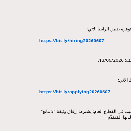
وفرة ضمن الرابط الآتي:
https://bit.ly/hiring20260607
13/.
الآتي:
https://bit.ly/applying20260607
- بالنسبة لقبول طلب الموظَّف المثبت في القطاع العام: يشترط إرفاق وثيقة "لا مانع" 
ا المُتقدِّم.