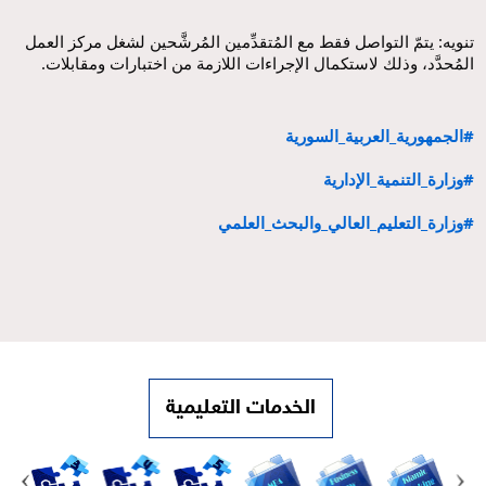
تنويه: يتمّ التواصل فقط مع المُتقدِّمين المُرشَّحين لشغل مركز العمل 
المُحدَّد، وذلك لاستكمال الإجراءات اللازمة من اختبارات ومقابلات.
#الجمهورية_العربية_السورية
#وزارة_التنمية_الإدارية
#وزارة_التعليم_العالي_والبحث_العلمي
الخدمات التعليمية