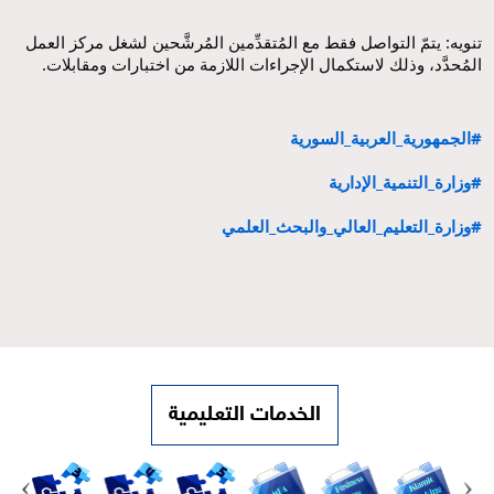
تنويه: يتمّ التواصل فقط مع المُتقدِّمين المُرشَّحين لشغل مركز العمل 
المُحدَّد، وذلك لاستكمال الإجراءات اللازمة من اختبارات ومقابلات.
#الجمهورية_العربية_السورية
#وزارة_التنمية_الإدارية
#وزارة_التعليم_العالي_والبحث_العلمي
الخدمات التعليمية